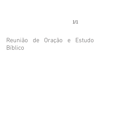
1/1
Reunião de Oração e Estudo
Bíblico
A Igreja também se junta durante a
semana. Todas as quintas-feiras, pelas
20h30 reunimo-nos para orar, partilhar e
ter um estudo temático da Bíblia.
É sempre bem-vindo!
Horário:
Escola Bíblica Dominical - domingo, 10h
Culto de louvor - domingo, 11h